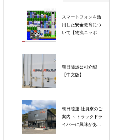
スマートフォンを活
運送会社にホームペ
用した安全教育につ
ージって必要？
いて【物流ニッポン
掲載記事】
朝日陆运公司介绍
【中文版】
朝日陸運 社員寮のご
案内 ～トラックドラ
イバーに興味がある
方へ～