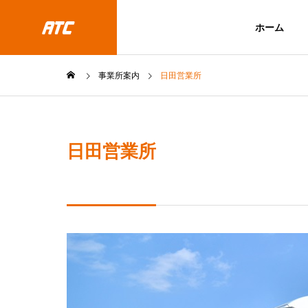
ホーム
事業所案内
日田営業所
ABOUT
会社概要
日田営業所
SERVICE
COMPANY
LOCATION
企業情報
拠点紹介
GREETIN
代表挨拶
福岡支店
FUKUOKA B