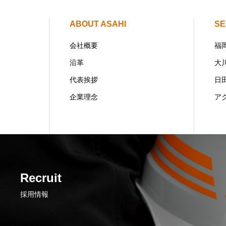
ABOUT ASAHI
SE
会社概要
福
沿革
大
代表挨拶
日
企業理念
ア
Recruit
採用情報